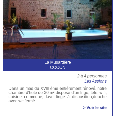
La Musardière
COCON
2 à 4 personnes
Les Assions
Dans un mas du XVIII ème entièrement rénové, notre
chambre d'hôte de 30 m² dispose d'un frigo, télé, wifi,
cuisine commune, lave linge à disposition,douche
avec wc fermé.
> Voir le site