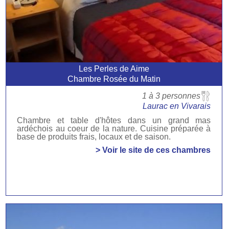
Les Perles de Aime
Chambre Rosée du Matin
1 à 3 personnes
Laurac en Vivarais
Chambre et table d'hôtes dans un grand mas
ardéchois au coeur de la nature. Cuisine préparée à
base de produits frais, locaux et de saison.
> Voir le site de ces chambres