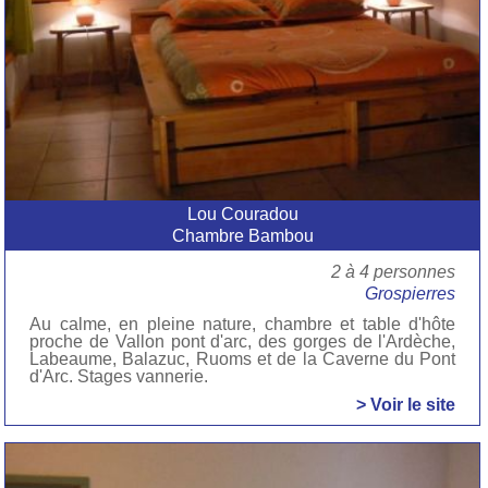
Lou Couradou
Chambre Bambou
2 à 4 personnes
Grospierres
Au calme, en pleine nature, chambre et table d'hôte
proche de Vallon pont d'arc, des gorges de l'Ardèche,
Labeaume, Balazuc, Ruoms et de la Caverne du Pont
d'Arc. Stages vannerie.
> Voir le site