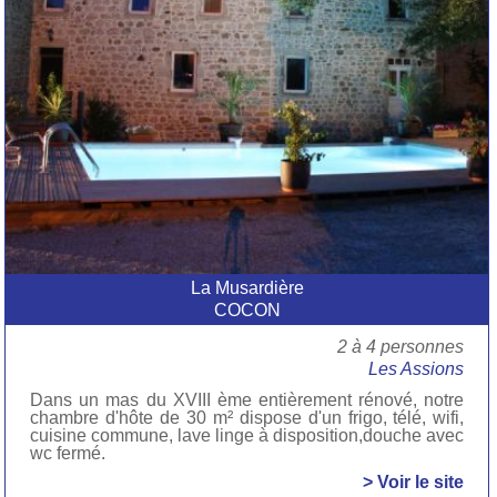
La Musardière
COCON
2 à 4 personnes
Les Assions
Dans un mas du XVIII ème entièrement rénové, notre
chambre d'hôte de 30 m² dispose d'un frigo, télé, wifi,
cuisine commune, lave linge à disposition,douche avec
wc fermé.
> Voir le site