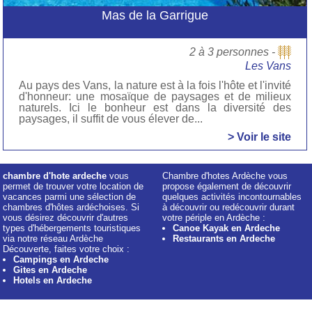
Mas de la Garrigue
2 à 3 personnes -
Les Vans
Au pays des Vans, la nature est à la fois l'hôte et l'invité
d'honneur: une mosaïque de paysages et de milieux
naturels. Ici le bonheur est dans la diversité des
paysages, il suffit de vous élever de...
> Voir le site
chambre d'hote ardeche
vous
Chambre d'hotes Ardèche vous
permet de trouver votre location de
propose également de découvrir
vacances parmi une sélection de
quelques activités incontournables
chambres d'hôtes ardéchoises. Si
à découvrir ou redécouvrir durant
vous désirez découvrir d'autres
votre périple en Ardèche :
types d'hébergements touristiques
Canoe Kayak en Ardeche
via notre réseau Ardèche
Restaurants en Ardeche
Découverte, faites votre choix :
Campings en Ardeche
Gites en Ardeche
Hotels en Ardeche