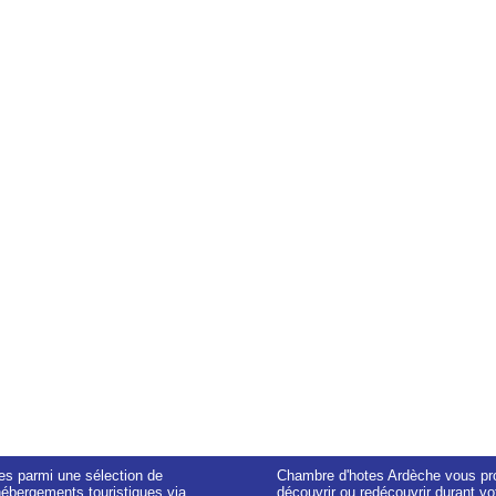
es parmi une sélection de
Chambre d'hotes Ardèche vous pro
hébergements touristiques via
découvrir ou redécouvrir durant vo