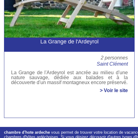
La Grange de l'Ardeyrol
2 personnes
Saint Clément
La Grange de l'Ardeyrol est ancrée au milieu d'une
nature sauvage, dédiée aux balades et à la
découverte d'un massif montagneux encore préservé.
> Voir le site
chambre d'hote ardeche
vous permet de trouver votre location de vacanc
chambres d'hôtes ardéchoises. Si vous désirez découvrir d'autres types d'